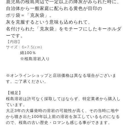
鹿児島の桜島周辺で一定以上の降灰がみられた時に、
自治体から一般家庭に配られる黄色が目印の
ポリ袋＝「克灰袋」。
灰を克服するという意味も込められて、
名付けられた「克灰袋」をモチーフにしたキーホルダ
ーです。
【内容】
サイズ：6×7.5(cm)
綿100％
※桜島溶岩入り
※オンラインショップと店頭価格は異なる場合がございま
す。ご了承ください。
【補足】
桜島溶岩は許可なく採取してはならず、特定業者から購入し
ています。
大正3年の大爆発時の溶岩の可能性が高く、その当時に地中
から噴き出た100年以上前の溶岩を加工しているものになる
ので、桜島の古い歴史・ロマンも感じる事ができます。