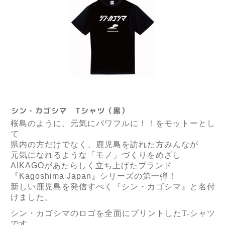
シン・カゴシマ Tシャツ（黒）
桜島のように、元気にパワフルに！！をモットーとし
て
県内の方だけでなく、鹿児島を訪れた方みんなが
元気になれるような「モノ」づくりをめざし
AIKAGO
があたらしく立ち上げたブランド
『
Kagoshima Japan
』シリーズの第一弾！
新しい鹿児島を発信すべく『シン・カゴシマ』と名付
けました。
シン・カゴシマのロゴを全面にプリントしたT-シャツ
です。