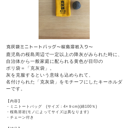
克灰袋ミニトートバッグ〜桜島溶岩入り〜
鹿児島の桜島周辺で一定以上の降灰がみられた時に、
自治体から一般家庭に配られる黄色が目印の
ポリ袋＝「克灰袋」。
灰を克服するという意味も込められて、
名付けられた「克灰袋」をモチーフにしたキーホルダ
ーです。
【内容】
・ミニトートバッグ (サイズ：4×９cm)(綿100％)
・桜島溶岩(モノによってサイズは異なります)
・チェーン付き