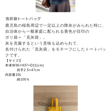
克灰袋トートバッグ
鹿児島の桜島周辺で一定以上の降灰がみられた時に、
自治体から一般家庭に配られる黄色が目印の
ポリ袋＝「克灰袋」。
灰を克服するという意味も込められて、
名付けられた「克灰袋」をモチーフにしたトートバッ
クです。
【サイズ】
本体W36×H37×D11(cm)
持手2.5×47cm
内容量10L
綿100％