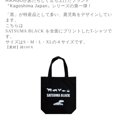
AIKAGO
があたらしく立ち上げたブランド
『
Kagoshima Japan
』シリーズの第一弾！
「黒」が特産品として多い、鹿児島をデザインしてい
ます。
こちらは
SATSUMA BLACK を全面にプリントしたT-シャツで
す。
サイズはS・M・L・XLの４サイズです。
【素材】綿100％