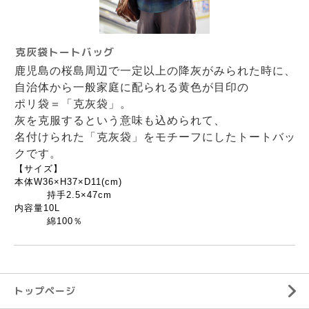
克灰袋トートバッグ
鹿児島の桜島周辺で一定以上の降灰がみられた時に、
自治体から一般家庭に配られる黄色が目印の
ポリ袋＝「克灰袋」。
灰を克服するという意味も込められて、
名付けられた「克灰袋」をモチーフにしたトートバッ
クです。
【サイズ】
本体W36×H37×D11(cm)
持手2.5×47cm
内容量10L
綿100％
トップページ